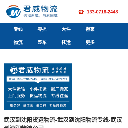
133-0718-2448
专线
零担
大件
搬家
直达
物流
小件
整车
运输
托运
搬厂
更多
线路
运输
物流
武汉到沈阳货运物流-武汉到沈阳物流专线-武汉