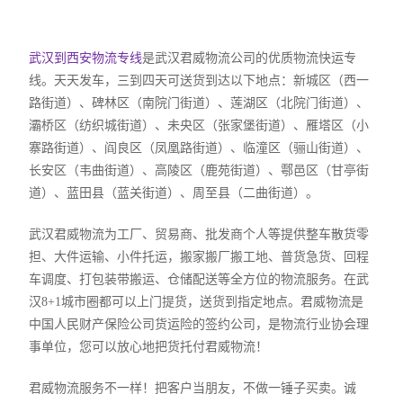
武汉到西安物流专线
是武汉君威物流公司的优质物流快运专
线。天天发车，三到四天可送货到达以下地点：新城区（西一
路街道）、碑林区（南院门街道）、莲湖区（北院门街道）、
灞桥区（纺织城街道）、未央区（张家堡街道）、雁塔区（小
寨路街道）、阎良区（凤凰路街道）、临潼区（骊山街道）、
长安区（韦曲街道）、高陵区（鹿苑街道）、鄠邑区（甘亭街
道）、蓝田县（蓝关街道）、周至县（二曲街道）。
武汉君威物流为工厂、贸易商、批发商个人等提供整车散货零
担、大件运输、小件托运，搬家搬厂搬工地、普货急货、回程
车调度、打包装带搬运、仓储配送等全方位的物流服务。在武
汉8+1城市圈都可以上门提货，送货到指定地点。君威物流是
中国人民财产保险公司货运险的签约公司，是物流行业协会理
事单位，您可以放心地把货托付君威物流！
君威物流服务不一样！把客户当朋友，不做一锤子买卖。诚