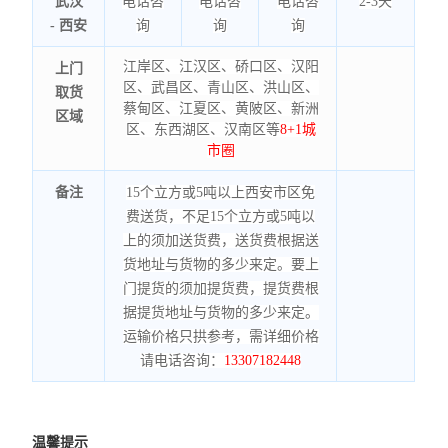
武汉
电话咨
电话咨
电话咨
2-3天
-
西安
询
询
询
江岸区、江汉区、硚口区、汉阳
上门
区、武昌区、青山区、洪山区、
取货
蔡甸区、江夏区、黄陂区、新洲
区域
区、东西湖区、汉南区等
8+1城
市圈
备注
15个立方或5吨以上西安市区免
费送货，不足15个立方或5吨以
上的须加送货费，送货费根据送
货地址与货物的多少来定。要上
门提货的须加提货费，提货费根
据提货地址与货物的多少来定。
运输价格只拱参考，需详细价格
请电话咨询：
13307182448
温馨提示