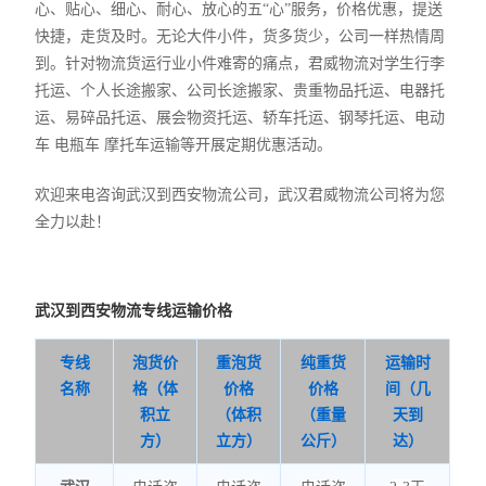
心、贴心、细心、耐心、放心的五“心”服务，价格优惠，提送
快捷，走货及时。无论大件小件，货多货少，公司一样热情周
到。针对物流货运行业小件难寄的痛点，君威物流对学生行李
托运、个人长途搬家、公司长途搬家、贵重物品托运、电器托
运、易碎品托运、展会物资托运、轿车托运、钢琴托运、电动
车 电瓶车 摩托车运输等开展定期优惠活动。
欢迎来电咨询武汉到西安物流公司，武汉君威物流公司将为您
全力以赴！
武汉到西安物流专线运输价格
专线
泡货价
重泡货
纯重货
运输时
名称
格（体
价格
价格
间（几
积立
（体积
（重量
天到
方）
立方）
公斤）
达）