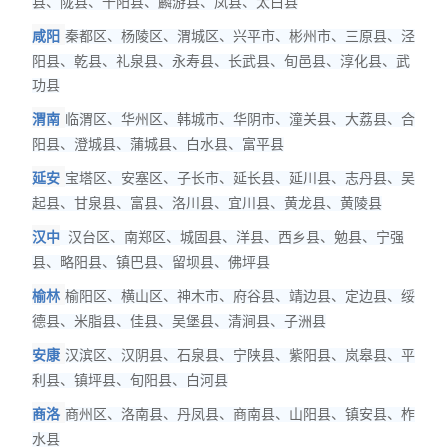
县、陇县、千阳县、麟游县、凤县、太白县
咸阳
秦都区、杨陵区、渭城区、兴平市、彬州市、三原县、泾
阳县、乾县、礼泉县、永寿县、长武县、旬邑县、淳化县、武
功县
渭南
临渭区、华州区、韩城市、华阴市、潼关县、大荔县、合
阳县、澄城县、蒲城县、白水县、富平县
延安
宝塔区、安塞区、子长市、延长县、延川县、志丹县、吴
起县、甘泉县、富县、洛川县、宜川县、黄龙县、黄陵县
汉中
汉台区、南郑区、城固县、洋县、西乡县、勉县、宁强
县、略阳县、镇巴县、留坝县、佛坪县
榆林
榆阳区、横山区、神木市、府谷县、靖边县、定边县、绥
德县、米脂县、佳县、吴堡县、清涧县、子洲县
安康
汉滨区、汉阴县、石泉县、宁陕县、紫阳县、岚皋县、平
利县、镇坪县、旬阳县、白河县
商洛
商州区、洛南县、丹凤县、商南县、山阳县、镇安县、柞
水县