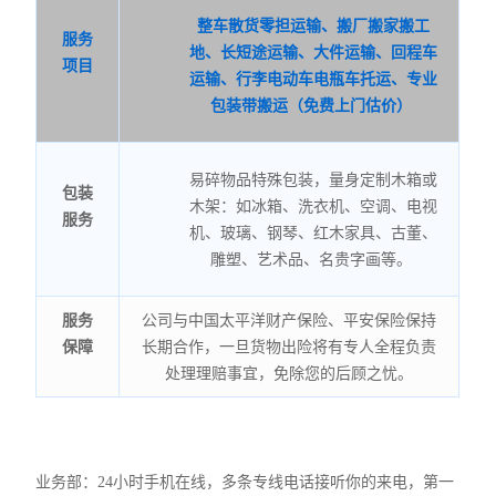
整车散货零担运输、搬厂搬家搬工
服务
地、长短途运输、大件运输、回程车
项目
运输、行李电动车电瓶车托运、专业
包装带搬运（免费上门估价）
易碎物品特殊包装，量身定制木箱或
包装
木架：如冰箱、洗衣机、空调、电视
服务
机、玻璃、钢琴、红木家具、古董、
雕塑、艺术品、名贵字画等。
服务
公司与中国太平洋财产保险、平安保险保持
保障
长期合作，一旦货物出险将有专人全程负责
处理理赔事宜，免除您的后顾之忧。
业务部：24小时手机在线，多条专线电话接听你的来电，第一