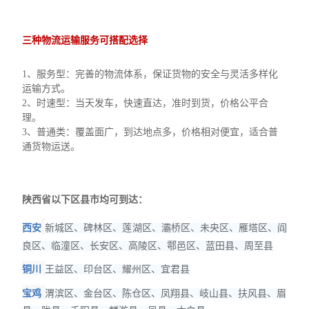
三种
物流运输
服务可搭配选择
1、服务型：完善的物流体系，保证货物的安全与灵活多样化
运输方式。
2、时速型：当天发车，快速直达，准时到货，价格公平合
理。
3、普通类：覆盖面广，到达地点多，价格相对便宜，适合普
通货物运送。
陕西
省以下区县市均可到达：
西安
新城区、碑林区、莲湖区、灞桥区、未央区、雁塔区、阎
良区、临潼区、长安区、高陵区、鄠邑区、蓝田县、周至县
铜川
王益区、印台区、耀州区、宜君县
宝鸡
渭滨区、金台区、陈仓区、凤翔县、岐山县、扶风县、眉