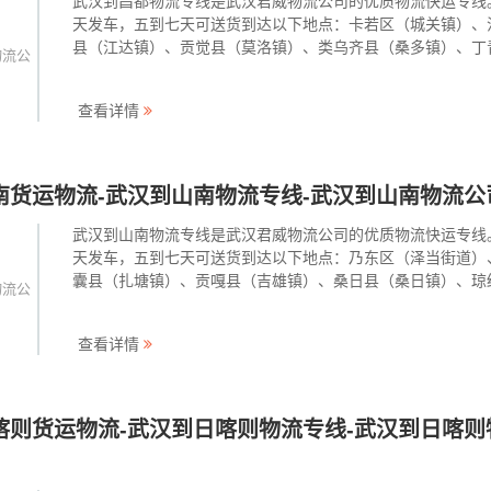
武汉到昌都物流专线是武汉君威物流公司的优质物流快运专线
天发车，五到七天可送货到达以下地点：卡若区（城关镇）、
县（江达镇）、贡觉县（莫洛镇）、类乌齐县（桑多镇）、丁
物流公
（丁青镇）、察雅县（烟多镇）、八宿县（白玛镇）、左贡县
达镇）、芒康县（嘎托镇）、洛隆县（孜托镇）、边坝县（草
查看详情
镇）。武汉君···
南货运物流-武汉到山南物流专线-武汉到山南物流公
武汉到山南物流专线是武汉君威物流公司的优质物流快运专线
天发车，五到七天可送货到达以下地点：乃东区（泽当街道）
囊县（扎塘镇）、贡嘎县（吉雄镇）、桑日县（桑日镇）、琼
物流公
（琼结镇）、曲松县（曲松镇）、措美县（措美镇）、洛扎县
扎镇）、加查县（安绕镇）、隆子县（隆子镇）、错那县（错
查看详情
镇）、浪卡子···
喀则货运物流-武汉到日喀则物流专线-武汉到日喀则