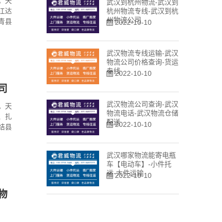
。天
武汉到杭州物流-武汉到
江达
杭州物流专线-武汉到杭
州物流公司
青县
2022-10-10
（旺
卡
武汉物流专线运输-武汉
物流公司价格查询-货运
专线
2022-10-10
司
武汉物流公司查询-武汉
。天
物流电话-武汉物流仓储
、扎
配送
2022-10-10
结县
（洛
那
武汉哪家物流能寄电瓶
车【电动车】-小件托
运-大件运输
2022-10-10
物