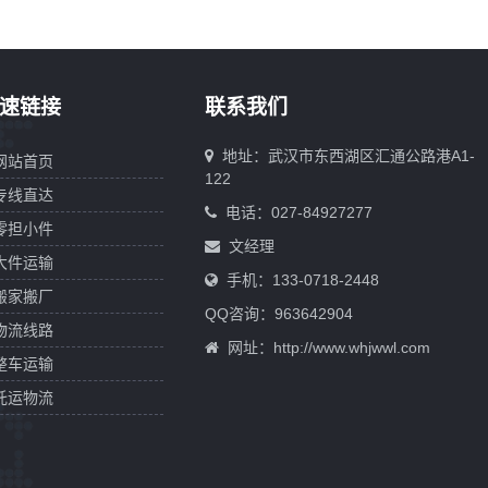
速链接
联系我们
地址：武汉市东西湖区汇通公路港A1-
网站首页
122
专线直达
电话：027-84927277
零担小件
文经理
大件运输
手机：133-0718-2448
搬家搬厂
QQ咨询：
963642904
物流线路
网址：http://www.whjwwl.com
整车运输
托运物流