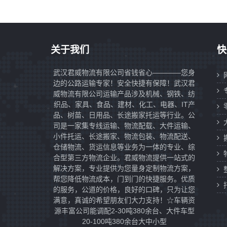
关于我们
快
武汉君威物流有限公司省钱省心————您身
边的公路运输专家！安全快捷有保障！武汉君
威物流有限公司运输产品涉及机械、钢铁、纺
织品、家具、食品、建材、化工、电器、IT产
品、树苗、日用品、长途搬家托运等行业。公
司是一家集专线运输、物流配载、大件运输、
小件托运、长途搬家、物流包装、物流配送、
仓储物流、货运信息等业务为一体的专业、综
合型第三方物流企业。君威物流提供一站式的
解决方案，专业提供为您量身定制物流方案，
帮您降低物流成本，门到门的快捷服务。优质
的服务，公道的价格，良好的口碑，只为让您
满意，真诚的希望朋友们大力支持！☆车辆资
源丰富公司能调配2-30吨380余台、大件车型
20-100吨380余台大中小型