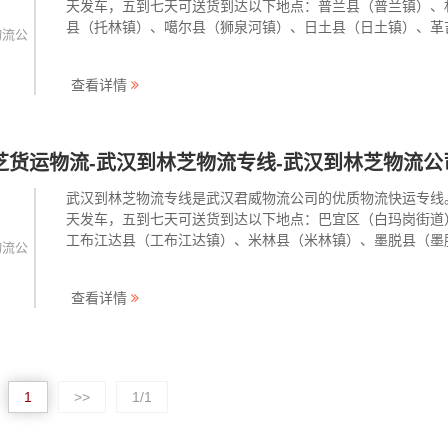
天发车，五到七天可送货到达以下地点：普兰县（普兰镇）、
县（托林镇）、噶尔县（狮泉河镇）、日土县（日土镇）、革
物流公
（革吉镇）、改则县（改则镇）、措勤县（措勤镇）。武汉君
流为工厂、贸易商、批发商个人等提供整车散货零担、大件运
查看详情
小件托运，···
芝货运物流-武汉到林芝物流专线-武汉到林芝物流公
武汉到林芝物流专线是武汉君威物流公司的优质物流快运专线
天发车，五到七天可送货到达以下地点：巴宜区（白玛岗街道
工布江达县（工布江达镇）、米林县（米林镇）、墨脱县（墨
物流公
镇）、波密县（扎木镇）、察隅县（竹瓦根镇）、朗县（朗镇
武汉君威物流为工厂、贸易商、批发商个人等提供整车散货零
查看详情
大件运输、小···
1
>>
1/1