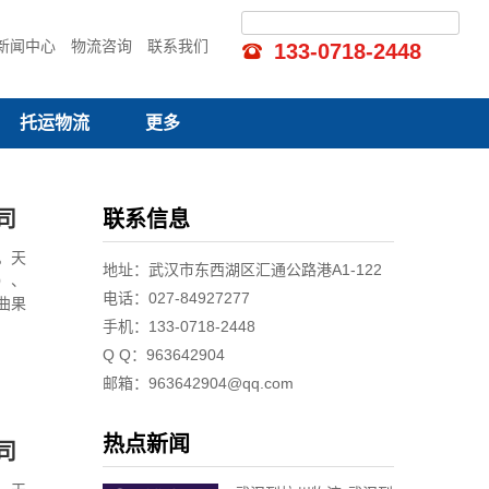
新闻中心
物流咨询
联系我们
133-0718-2448
托运物流
更多
司
联系信息
。天
地址：武汉市东西湖区汇通公路港A1-122
）、
电话：027-84927277
曲果
水
手机：133-0718-2448
、批
Q Q：963642904
邮箱：963642904@qq.com
热点新闻
司