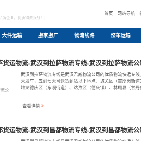
首页
网站导航
品牌企业，优质物流服务！）
大件运输
搬家搬厂
物流线路
整车运输
萨货运物流-武汉到拉萨物流专线-武汉到拉萨物流公
武汉到拉萨物流专线是武汉君威物流公司的优质物流快运专线
天发车，五到七天可送货到达以下地点：城关区（吉崩岗街道
堆龙德庆区（东嘎街道）、达孜区（德庆镇）、林周县（甘丹
物流公
镇）、当雄县（当曲卡镇）、尼木县（塔荣镇）、曲水县（曲
镇）、墨竹工卡县（工卡镇）。武汉君威物流为工厂、贸易商
查看详情
发商个人等提···
都货运物流-武汉到昌都物流专线-武汉到昌都物流公